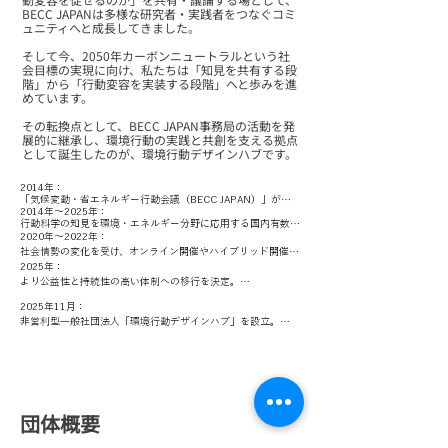
BECC JAPANは多様な研究者・実践者をつなぐコミ
ュニティへと成長してきました。
そして今、2050年カーボンニュートラルという社
会目標の実現に向け、私たちは「知見を共有する段
階」から「行動変容を実装する段階」へと歩みを進
めています。
その転換点として、BECC JAPAN事務局の活動を発
展的に継承し、環境行動の実践と共創を支える拠点
として誕生したのが、環境行動デザインハブです。
2014年：

「気候変動・省エネルギー行動会議（BECC JAPAN）」が始
動。

2014年～2025年：

行動科学の知見を環境・エネルギー分野に応用する国内有数の
米国において2007年から開催されている
プラットフォームとして発展。

2020年～2022年：

「BECC（Behavior, Energy and Climate Change）
社会情勢の変化を受け、オンライン開催やハイブリッド開催を
Conference」の理念を受け継ぎ、日本版BECCとして「気候
年次コンファレンスは累計13回開催され、総参加者数は延べ
導入。

2025年：

変動・省エネルギー行動会議（BECC JAPAN）」が始動。

2,800名を超え、発表件数は470件にのぼる。

より公益性と持続性の高い体制への移行を決定。

環境・気候変動・省エネルギー分野における行動の理解と行
参加者は、エネルギー業界、研究機関・シンクタンク、大学、
動変容に取り組む研究者・実践者が一堂に会し、知見共有と
官公庁・自治体、企業、メディア、環境関連団体、学生など多
参加機会を拡張し、より多様な地域・立場の参加者による知見
2025年11月：

議論を行う場として、同年より毎年夏に年次コンファレンス
様な分野に広がり、産学官民の垣根を越えたコミュニティを形
交流を実現。オンラインコミュニティの場を確立。
2050年カーボンニュートラルの実現に向け、「知見の共有」
を開催。
成してきた。
非営利型一般社団法人「環境行動デザインハブ」を設立。

から「行動変容の実践支援」へと活動の重点を進化させる必要
性が高まる。

BECC JAPANで培われた行動科学の知見、ネットワーク、実践
これまでBECC JAPAN事務局を担ってきた住環境計画研究所
知を基盤に、非営利型一般社団法人「環境行動デザインハブ」
を中心とする運営体制から、より公益性と持続性の高い体制へ
を設立。

の移行を決定。
BECC JAPANの運営主体を新法人へ移行するとともに、活動
領域を省エネルギーにとどまらず、気候変動、生物多様性、資
団体概要
源循環など幅広い環境行動へと拡張。

行動科学を軸に、個人・組織・地域が自ら変化を起こせる仕組