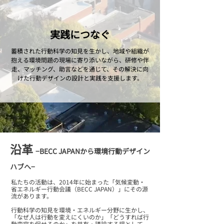
実践につなぐ
蓄積された​行動科学の​知見を​生かし、​地域や​組織が​
抱える​環境問題の​現場に​寄り添いながら、​研修や​伴
走、​マッチング、​助言などを​通じて、​その​解決に​向
けた​行動デザインの​設計と​実践を​支援します。
沿革
−BECC JAPANから環境行動デザイン
ハブへ−
私たちの活動は、2014年に始まった「気候変動・
省エネルギー行動会議（BECC JAPAN）」にその源
流があります。
行動科学の知見を環境・エネルギー分野に生かし、
「なぜ人は行動を変えにくいのか」「どうすれば行
動変容を促せるのか」を共有・議論する場として、