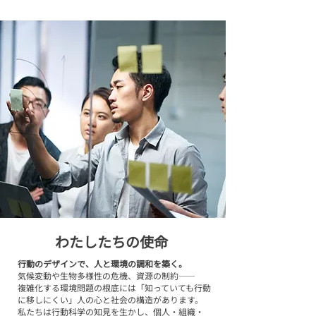
わたしたちの使命
行動の​デザインで、​人と​環境の​調和を​築く。
気候変動や​生物​多様性の​危機、​資源の​制約――
複雑化する​環境問題の​根底には​「知っていても​行動
に​移しにくい」人の心と​社会の​構造が​あります。
​私たちは​行動科学の​知見を​生かし、​個人・組織・