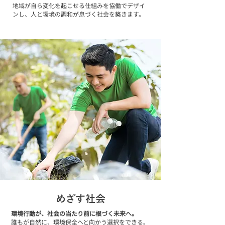
地域が​自ら変化を​起こせる仕組みを​協働で​デザイ
ンし​、​人と​環境の​調和が​息づく​社会を​築きます。​
めざす社会
環境行動が、​社会の​当たり前に​根づく​未来へ。
誰もが​自然に、​環境保全へと​向かう​選択を​できる。​