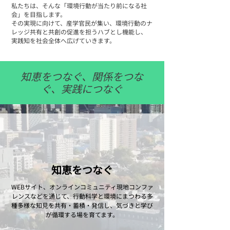
私たちは、​そんな​「環境行動が​当たり前に​なる​社
会」を​目指します。
​その​実現に​向けて、​産学官民が集い、​環境行動の​ナ
レッジ共有と​共創の​促進を​担う​ハブとし機能し、​
実践知を​社会全体​へ​広げていきます。
知恵をつなぐ、関係をつな
ぐ、実践につなぐ
知恵をつなぐ
WEBサイト、​オンラインコミュニティ現地コンファ
レンスなどを​通じて、​行動科学と​環境に​まつわる​多
種​多様な​知見を​共有・蓄積・​発信し、​気づきと​学び
が​循環する​場を​育てます。