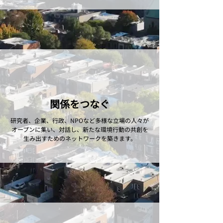
関係を​つなぐ​
研究者、​企業、​行政、​NPOなど​多様な​立場の​人々が​
オープンに​集い、​対話し、​新たな​環境行動の​共創を​
生み出すための​ネットワークを​築きます。